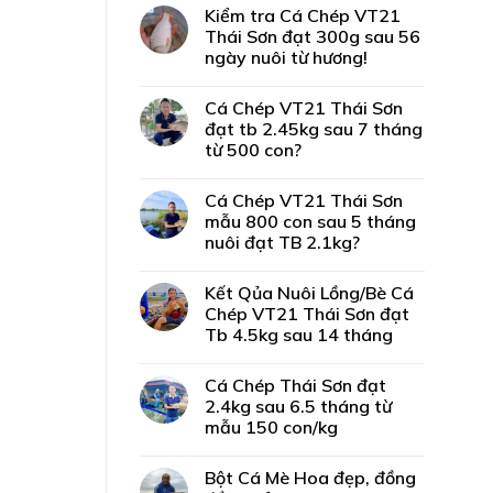
Kiểm tra Cá Chép VT21
Thái Sơn đạt 300g sau 56
ngày nuôi từ hương!
Cá Chép VT21 Thái Sơn
đạt tb 2.45kg sau 7 tháng
từ 500 con?
Cá Chép VT21 Thái Sơn
mẫu 800 con sau 5 tháng
nuôi đạt TB 2.1kg?
Kết Qủa Nuôi Lồng/Bè Cá
Chép VT21 Thái Sơn đạt
Tb 4.5kg sau 14 tháng
Cá Chép Thái Sơn đạt
2.4kg sau 6.5 tháng từ
mẫu 150 con/kg
Bột Cá Mè Hoa đẹp, đồng