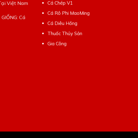
Tại Việt Nam
Cá Chép V1
Cá Rô Phi MaoMing
Á GIỐNG: Cá
Cá Diêu Hồng
Thuốc Thủy Sản
Gia Công