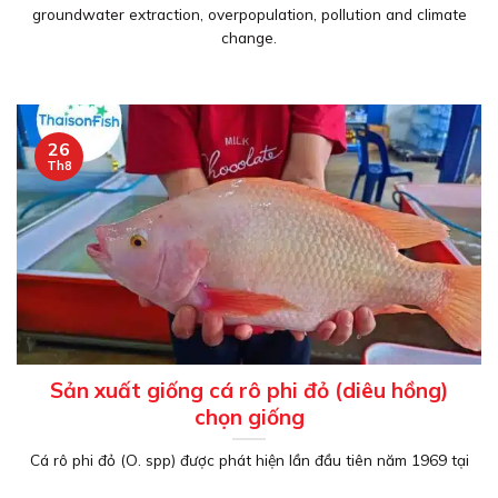
groundwater extraction, overpopulation, pollution and climate
change.
26
Th8
Sản xuất giống cá rô phi đỏ (diêu hồng)
chọn giống
Cá rô phi đỏ (O. spp) được phát hiện lần đầu tiên năm 1969 tại