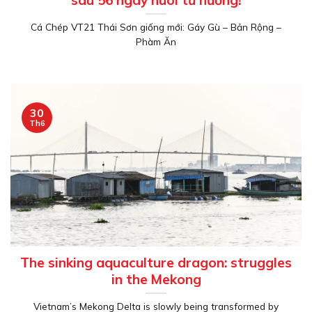
sau 56 ngày nuôi từ hương!
Cá Chép VT21 Thái Sơn giống mới: Gáy Gù – Bản Rộng –
Phàm Ăn
30
Th6
The sinking aquaculture dragon: struggles
in the Mekong
Vietnam’s Mekong Delta is slowly being transformed by