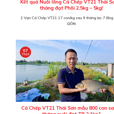
Kết quả Nuôi lồng Cá Chép VT21 Thái S
tháng đạt Phôi 2.5kg – 5kg!
2 Vạn Cá Chép VT21 17 con/kg sau 9 tháng lọc 7 lồng
GIÒN
07
Th10
Cá Chép VT21 Thái Sơn mẫu 800 con sa
tháng nuôi đạt TB 2.1kg?