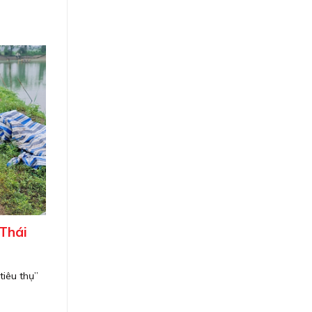
 Thái
tiêu thụ”