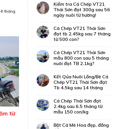
Kiểm tra Cá Chép VT21
Thái Sơn đạt 300g sau 56
14 tháng
ngày nuôi từ hương!
Cá Chép VT21 Thái Sơn
đạt tb 2.45kg sau 7 tháng
từ 500 con?
Cá Chép VT21 Thái Sơn
mẫu 800 con sau 5 tháng
nuôi đạt TB 2.1kg?
Kết Qủa Nuôi Lồng/Bè Cá
Chép VT21 Thái Sơn đạt
Tb 4.5kg sau 14 tháng
Cá Chép Thái Sơn đạt
2.4kg sau 6.5 tháng từ
mẫu 150 con/kg
năm từ
Bột Cá Mè Hoa đẹp, đồng