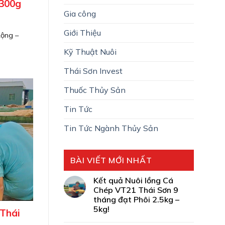
 300g
Gia công
Giới Thiệu
Rộng –
Kỹ Thuật Nuôi
Thái Sơn Invest
Thuốc Thủy Sản
Tin Tức
Tin Tức Ngành Thủy Sản
BÀI VIẾT MỚI NHẤT
Kết quả Nuôi lồng Cá
Chép VT21 Thái Sơn 9
tháng đạt Phôi 2.5kg –
5kg!
Thái