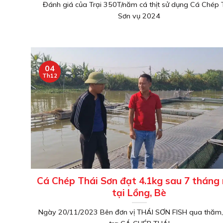
Đánh giá của Trại 350T/năm cá thịt sử dụng Cá Chép 
Sơn vụ 2024
04
Th12
Cá Chép Thái Sơn đạt 4.1kg sau 7 tháng 
tại Lồng, Bè
Ngày 20/11/2023 Bên đơn vị THÁI SƠN FISH qua thăm,