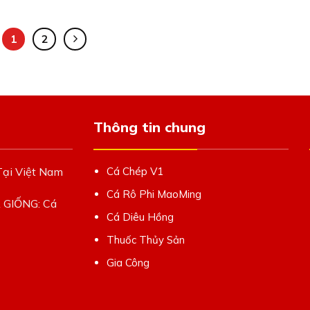
1
2
Thông tin chung
Tại Việt Nam
Cá Chép V1
Cá Rô Phi MaoMing
Á GIỐNG: Cá
Cá Diêu Hồng
Thuốc Thủy Sản
Gia Công