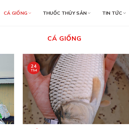
CÁ GIỐNG
THUỐC THỦY SẢN
TIN TỨC
CÁ GIỐNG
24
Th4