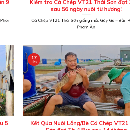
ơn 9
Kiểm tra Cá Chép VT21 Thái Sơn đạt
sau 56 ngày nuôi từ hương!
 Phôi
Cá Chép VT21 Thái Sơn giống mới: Gáy Gù – Bản 
Phàm Ăn
17
Th9
u 5
Kết Qủa Nuôi Lồng/Bè Cá Chép VT21 
Sơn đạt Tb 4.5kg sau 14 tháng