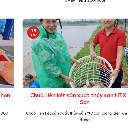
CHÉP THÁI SƠN nuôi
18
Th7
chọn
Chuỗi liên kết sản xuất thủy sản HTX
Sơn
 1969
Chuỗi liên kết sản xuất thủy sản “từ con giống đến khi 
đang