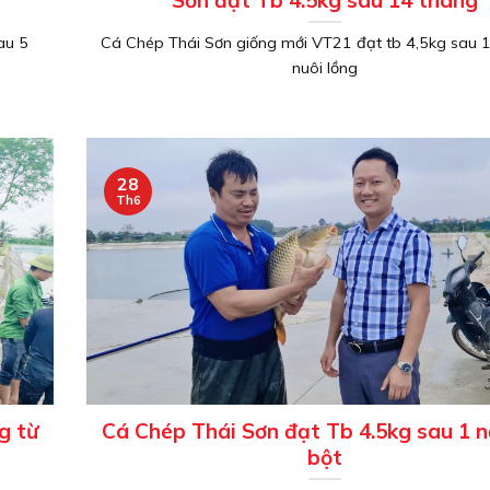
au 5
Cá Chép Thái Sơn giống mới VT21 đạt tb 4,5kg sau 
nuôi lồng
28
Th6
g từ
Cá Chép Thái Sơn đạt Tb 4.5kg sau 1 
bột