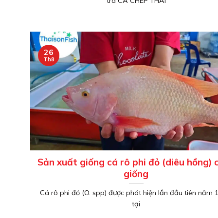
tra CÁ CHÉP THÁI
26
Th8
Sản xuất giống cá rô phi đỏ (diêu hồng) 
giống
Cá rô phi đỏ (O. spp) được phát hiện lần đầu tiên năm
tại