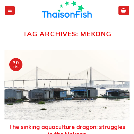
Skip
to
content
TAG ARCHIVES:
MEKONG
30
Th6
The sinking aquaculture dragon: struggles