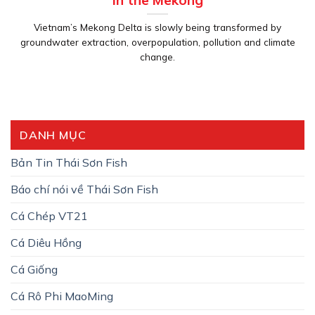
in the Mekong
Vietnam’s Mekong Delta is slowly being transformed by
groundwater extraction, overpopulation, pollution and climate
change.
DANH MỤC
Bản Tin Thái Sơn Fish
Báo chí nói về Thái Sơn Fish
Cá Chép VT21
Cá Diêu Hồng
Cá Giống
Cá Rô Phi MaoMing