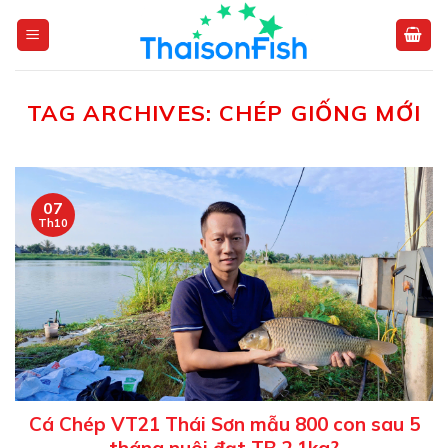
Skip
to
content
TAG ARCHIVES:
CHÉP GIỐNG MỚI
07
Th10
Cá Chép VT21 Thái Sơn mẫu 800 con sau 5