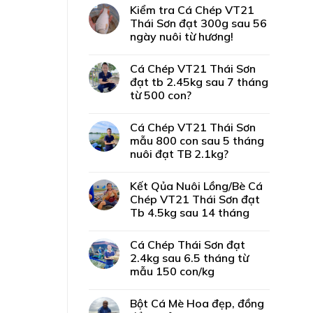
Kiểm tra Cá Chép VT21
Thái Sơn đạt 300g sau 56
ngày nuôi từ hương!
Cá Chép VT21 Thái Sơn
đạt tb 2.45kg sau 7 tháng
từ 500 con?
Cá Chép VT21 Thái Sơn
mẫu 800 con sau 5 tháng
nuôi đạt TB 2.1kg?
Kết Qủa Nuôi Lồng/Bè Cá
Chép VT21 Thái Sơn đạt
Tb 4.5kg sau 14 tháng
Cá Chép Thái Sơn đạt
2.4kg sau 6.5 tháng từ
mẫu 150 con/kg
Bột Cá Mè Hoa đẹp, đồng