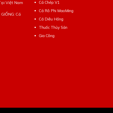
Tại Việt Nam
Cá Chép V1
Cá Rô Phi MaoMing
Á GIỐNG: Cá
Cá Diêu Hồng
Thuốc Thủy Sản
Gia Công