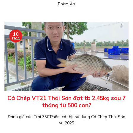
Phàm Ăn
10
Th11
Cá Chép VT21 Thái Sơn đạt tb 2.45kg sau 7
tháng từ 500 con?
Đánh giá của Trại 350T/năm cá thịt sử dụng Cá Chép Thái Sơn
vụ 2025