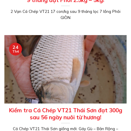
9 tháng đạt Phôi 2.5kg – 5kg!
2 Vạn Cá Chép VT21 17 con/kg sau 9 tháng lọc 7 lồng Phôi
GIÒN
24
Th4
Kiểm tra Cá Chép VT21 Thái Sơn đạt 300g
sau 56 ngày nuôi từ hương!
Cá Chép VT21 Thái Sơn giống mới: Gáy Gù – Bản Rộng –