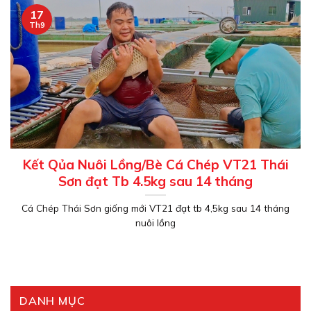
17
Th9
Kết Qủa Nuôi Lồng/Bè Cá Chép VT21 Thái
Sơn đạt Tb 4.5kg sau 14 tháng
Cá Chép Thái Sơn giống mới VT21 đạt tb 4,5kg sau 14 tháng
nuôi lồng
DANH MỤC